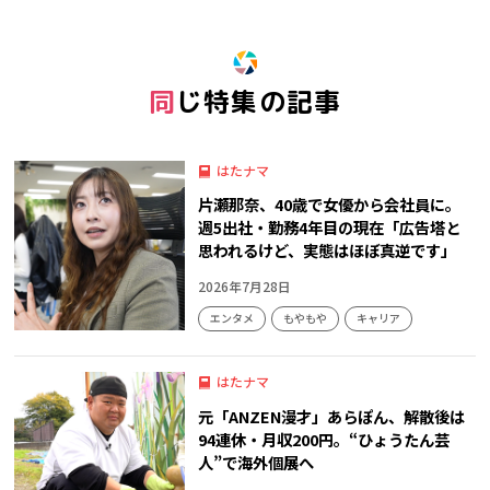
同じ特集の記事
はたナマ
片瀬那奈、40歳で女優から会社員に。
週5出社・勤務4年目の現在「広告塔と
思われるけど、実態はほぼ真逆です」
2026年7月28日
エンタメ
もやもや
キャリア
はたナマ
元「ANZEN漫才」あらぽん、解散後は
94連休・月収200円。“ひょうたん芸
人”で海外個展へ