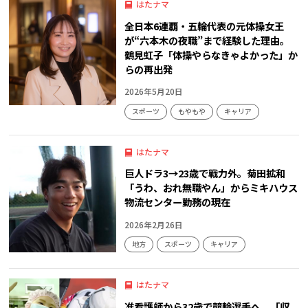
はたナマ
全日本6連覇・五輪代表の元体操女王
が“六本木の夜職”まで経験した理由。
鶴見虹子「体操やらなきゃよかった」か
らの再出発
2026年5月20日
スポーツ
もやもや
キャリア
はたナマ
巨人ドラ3→23歳で戦力外。菊田拡和
「うわ、おれ無職やん」からミキハウス
物流センター勤務の現在
2026年2月26日
地方
スポーツ
キャリア
はたナマ
准看護師から32歳で競輪選手へ。「収