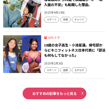
入面の不安」も転職した理由。
2025年4月14日
スポーツ
挑戦
キャリア
はたナマ
18歳の女子高生・小池星蓮。帰宅部か
らビキニフィットネス日本代表に「部活
も何もしてなかった」
2025年2月3日
スポーツ
話題
もやもや
おすすめの記事をもっと見る