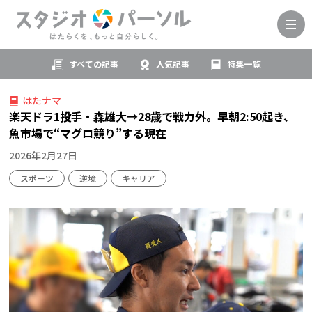
すべての記事
人気記事
特集一覧
はたナマ
楽天ドラ1投手・森雄大→28歳で戦力外。早朝2:50起き、
魚市場で“マグロ競り”する現在
2026年2月27日
スポーツ
逆境
キャリア