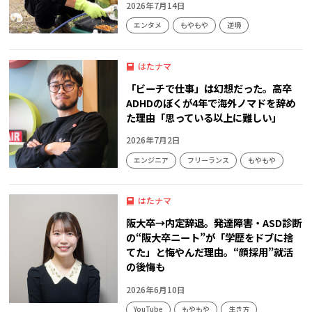
2026年7月14日
エンタメ
もやもや
逆境
はたナマ
「ビーチで仕事」は幻想だった。高卒
ADHDのぼくが4年で海外ノマドを辞め
た理由「思っている以上に難しい」
2026年7月2日
エンジニア
フリーランス
もやもや
はたナマ
阪大卒→内定辞退。発達障害・ASD診断
の“阪大卒ニート”が「学歴をドブに捨
てた」と悔やんだ理由。“顔採用”就活
の後悔も
2026年6月10日
YouTube
もやもや
生き方