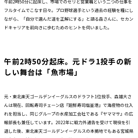
午前2時50分に起床し、市場でのセリと営業職という二つの仕事を
フルタイムでこなす日々。プロ野球選手という過去の経験を糧にし
ながら、「自分で選んだ道を正解にする」と語る森さんに、セカン
ドキャリアを前向きに歩むためのヒントを伺いました。
午前2時50分起床。元ドラ1投手の新
しい舞台は「魚市場」
元・東北楽天ゴールデンイーグルスのドラフト1位投手、森雄大さ
んは現在、回転寿司チェーン店『廻鮮寿司塩釜港』で海産物の仕入
れを担当し、同じグループの水産加工会社である『ヤママサ』の広
報部長も兼任しています。2022年に戦力外通告を受けて現役を引
退した後、東北楽天ゴールデンイーグルスの本拠地でもある宮城県