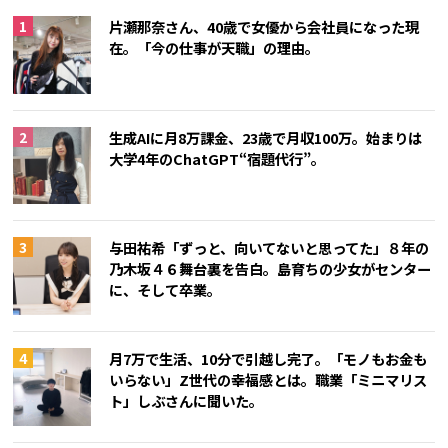
片瀬那奈さん、40歳で女優から会社員になった現
在。「今の仕事が天職」の理由。
生成AIに月8万課金、23歳で月収100万。始まりは
大学4年のChatGPT“宿題代行”。
与田祐希「ずっと、向いてないと思ってた」８年の
乃木坂４６舞台裏を告白。島育ちの少女がセンター
に、そして卒業。
月7万で生活、10分で引越し完了。「モノもお金も
いらない」Z世代の幸福感とは。職業「ミニマリス
ト」しぶさんに聞いた。