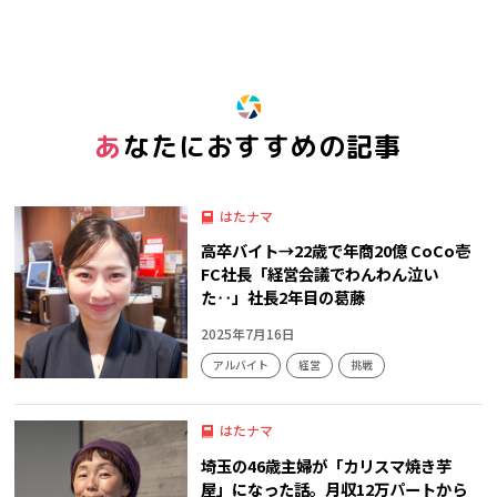
※ この記事は「グッ！」済みです。もう一度押すと解除されます。
あなたにおすすめの記事
はたナマ
高卒バイト→22歳で年商20億 CoCo壱
FC社長「経営会議でわんわん泣い
た‥」社長2年目の葛藤
2025年7月16日
アルバイト
経営
挑戦
はたナマ
埼玉の46歳主婦が「カリスマ焼き芋
屋」になった話。月収12万パートから