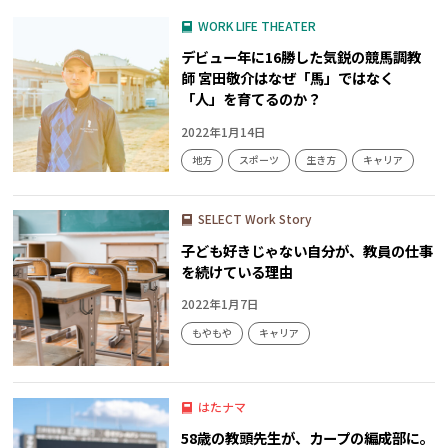
WORK LIFE THEATER
デビュー年に16勝した気鋭の競馬調教
師 宮田敬介はなぜ「馬」ではなく
「人」を育てるのか？
2022年1月14日
地方
スポーツ
生き方
キャリア
SELECT Work Story
子ども好きじゃない自分が、教員の仕事
を続けている理由
2022年1月7日
もやもや
キャリア
はたナマ
58歳の教頭先生が、カープの編成部に。