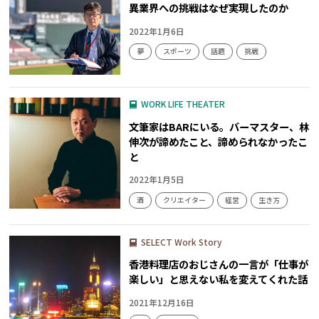
異業界への挑戦はなぜ実現したのか
2022年1月6日
夢
スポーツ
話題
挑戦
キャリア
WORK LIFE THEATER
文筆家はBARにいる。バーマスター、林
伸次が諦めたこと、諦められなかったこ
と
2022年1月5日
酒
クリエイター
経営
生き方
キャリア
SELECT Work Story
香港料理店のおじさんの一言が「仕事が
楽しい」と思えない私を変えてくれた話
2021年12月16日