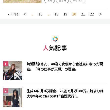
育児
生き方
キャリア
« First
＜
...
10
...
18
19
20
21
22
＞
人気記事
片瀬那奈さん、40歳で女優から会社員になった現
在。「今の仕事が天職」の理由。
生成AIに月8万課金、23歳で月収100万。始まりは
大学4年のChatGPT“宿題代行”。