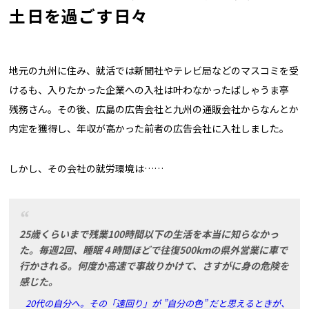
土日を過ごす日々
地元の九州に住み、就活では新聞社やテレビ局などのマスコミを受
けるも、入りたかった企業への入社は叶わなかったばしゃうま亭
残務さん。その後、広島の広告会社と九州の通販会社からなんとか
内定を獲得し、年収が高かった前者の広告会社に入社しました。
しかし、その会社の就労環境は……
25歳くらいまで残業100時間以下の生活を本当に知らなかっ
た。毎週2回、睡眠４時間ほどで往復500kmの県外営業に車で
行かされる。何度か高速で事故りかけて、さすがに身の危険を
感じた。
20代の自分へ。その「遠回り」が ”自分の色” だと思えるときが、