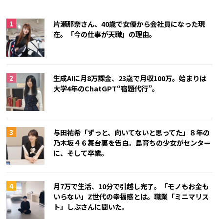
片瀬那奈さん、40歳で女優から会社員になった現
在。「今の仕事が天職」の理由。
生成AIに月8万課金、23歳で月収100万。始まりは
大学4年のChatGPT“宿題代行”。
与田祐希「ずっと、向いてないと思ってた」８年の
乃木坂４６舞台裏を告白。島育ちの少女がセンター
に、そして卒業。
月7万で生活、10分で引越し完了。「モノもお金も
いらない」Z世代の幸福感とは。職業「ミニマリス
ト」しぶさんに聞いた。