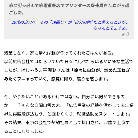
家に引っ込んで家電量販店でプリンターの販売員をしながら過
ごした。
20代の自分へ。その「遠回り」が ”自分の色” だと思えるときが、
ちゃんと来ますよ。
より
残業もなく、家に帰れば親が作ってくれたごはんがある―――。
以前広告会社ではたらいていた日々に比べたらはるかに楽な生活で
したが、ばしゃうま亭 残務さんは「
徐々に自分が、炒めた玉ねぎ
みたくフニャっていく
」感覚に陥り、焦りを感じます。
今、やりたいことがあるわけではない。自分には何ができるの
か……？そんな自問自答の末、「広告営業の経験を活かして広告業
界に再度飛び込もう」と腹をくくり、就職活動をスタートします。
その結果、東京の会社で契約社員として採用され、27歳で上京す
ることになりました。