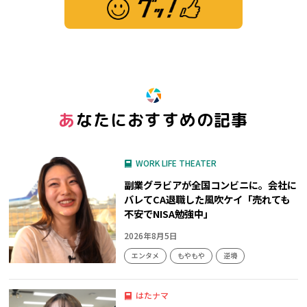
※ この記事は「グッ！」済みです。もう一度押すと解除されます。
あなたにおすすめの記事
WORK LIFE THEATER
副業グラビアが全国コンビニに。会社に
バレてCA退職した風吹ケイ「売れても
不安でNISA勉強中」
2026年8月5日
エンタメ
もやもや
逆境
はたナマ