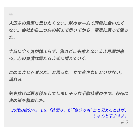
人混みの電車に乗りたくない。駅のホームで同僚に会いたく
ない。会社から二つ先の駅まで歩いてから、電車に乗って帰っ
た。
土日に全く気が休まらず、傷はどこも癒えないまま月曜が来
る。心の負債は雪だるま式に増えていく。
このままじゃダメだ、と思った。立て直さないといけない。
潰れる。
気を抜けば思考停止してしまいそうな半鬱状態の中で、必死に
次の道を模索した。
20代の自分へ。その「遠回り」が ”自分の色” だと思えるときが、
ちゃんと来ますよ。
より