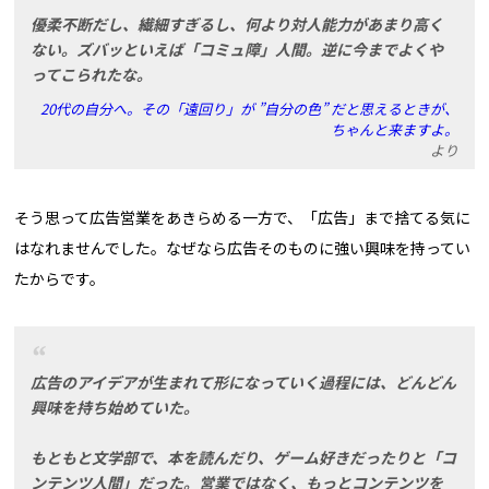
優柔不断だし、繊細すぎるし、何より対人能力があまり高く
ない。ズバッといえば「コミュ障」人間。逆に今までよくや
ってこられたな。
20代の自分へ。その「遠回り」が ”自分の色” だと思えるときが、
ちゃんと来ますよ。
より
そう思って広告営業をあきらめる一方で、「広告」まで捨てる気に
はなれませんでした。なぜなら広告そのものに強い興味を持ってい
たからです。
広告のアイデアが生まれて形になっていく過程には、どんどん
興味を持ち始めていた。
もともと文学部で、本を読んだり、ゲーム好きだったりと「コ
ンテンツ人間」だった。営業ではなく、もっとコンテンツを