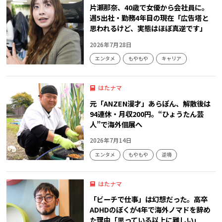
片瀬那奈、40歳で女優から会社員に。
週5出社・勤務4年目の現在「広告塔と
思われるけど、実態はほぼ真逆です」
2026年7月28日
エンタメ
もやもや
キャリア
はたナマ
元「ANZEN漫才」あらぽん、解散後は
94連休・月収200円。“ひょうたん芸
人”で海外個展へ
2026年7月14日
エンタメ
もやもや
逆境
はたナマ
「ビーチで仕事」は幻想だった。高卒
ADHDのぼくが4年で海外ノマドを辞め
た理由「思っている以上に難しい」