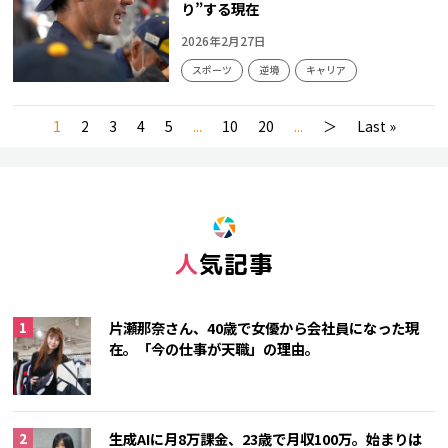
り”する現在
2026年2月27日
スポーツ
逆境
キャリア
1
2
3
4
5
...
10
20
...
＞
Last »
人気記事
片瀬那奈さん、40歳で女優から会社員になった現
在。「今の仕事が天職」の理由。
生成AIに月8万課金、23歳で月収100万。始まりは