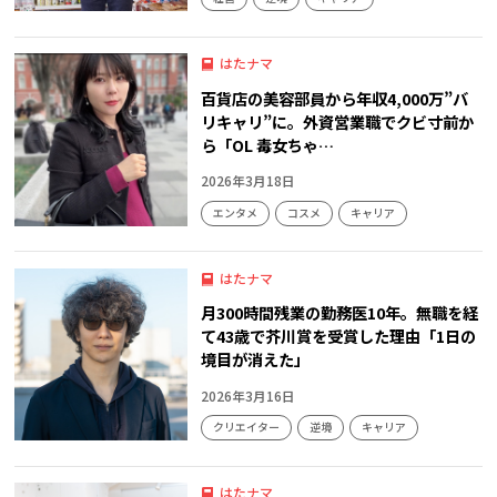
はたナマ
百貨店の美容部員から年収4,000万”バ
リキャリ”に。外資営業職でクビ寸前か
ら「OL 毒女ちゃ…
2026年3月18日
エンタメ
コスメ
キャリア
はたナマ
月300時間残業の勤務医10年。無職を経
て43歳で芥川賞を受賞した理由「1日の
境目が消えた」
2026年3月16日
クリエイター
逆境
キャリア
はたナマ