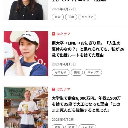
2026年4月22日
経営
逆境
キャリア
はたナマ
東大卒→LINE→おにぎり屋。「人生の
夏休みなの？」と呆れられても、私が26
歳で出世ルートを捨てた理由
2026年4月15日
もやもや
挑戦
キャリア
はたナマ
大学生で借金6,000万円。年収2,500万
を捨て35歳で大工になった理由「この
まま死んだら後悔すると思った」
2026年4月2日
経営
逆境
キャリア