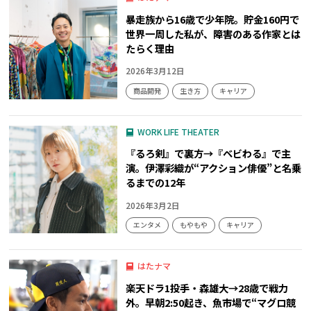
暴走族から16歳で少年院。貯金160円で
世界一周した私が、障害のある作家とは
たらく理由
2026年3月12日
商品開発
生き方
キャリア
WORK LIFE THEATER
『るろ剣』で裏方→『ベビわる』で主
演。伊澤彩織が“アクション俳優”と名乗
るまでの12年
2026年3月2日
エンタメ
もやもや
キャリア
はたナマ
楽天ドラ1投手・森雄大→28歳で戦力
外。早朝2:50起き、魚市場で“マグロ競