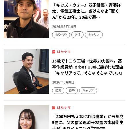
『キッズ・ウォー』双子俳優・斉藤祥
太、電気工事士に。ざけんなよ”翼く
ん”から23年。30歳で週…
2026年5月19日
もやもや
逆境
キャリア
はたナマ
15歳でトヨタ工場→世界20カ国へ。高
卒作業員がForbes U30に選ばれた理由
「キャリアって、ぐちゃぐちゃでいい」
2026年5月8日
経営
逆境
キャリア
はたナマ
「800万円払えなければ廃業」から年商
5億に。父の借金返済→28歳の歯科衛生
士が”ホワイトニング”で起業。