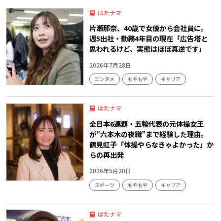
はたナマ
片瀬那奈、40歳で女優から会社員に。
週5出社・勤務4年目の現在「広告塔と
思われるけど、実態はほぼ真逆です」
2026年7月28日
エンタメ
もやもや
キャリア
はたナマ
全日本6連覇・五輪代表の元体操女王
が“六本木の夜職”まで経験した理由。
鶴見虹子「体操やらなきゃよかった」か
らの再出発
2026年5月20日
スポーツ
もやもや
キャリア
はたナマ