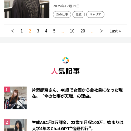
2025年12月19日
あの仕事
話題
キャリア
＜
1
2
3
4
5
...
10
20
...
＞
Last »
人気記事
片瀬那奈さん、40歳で女優から会社員になった現
在。「今の仕事が天職」の理由。
生成AIに月8万課金、23歳で月収100万。始まりは
大学4年のChatGPT“宿題代行”。