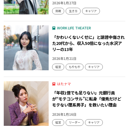
2026年1月27日
挑戦
生き方
キャリア
WORK LIFE THEATER
「かわいくないくせに」と誹謗中傷され
た20代から、収入50倍になった水沢ア
リーの13年
2026年1月21日
経営
もやもや
キャリア
はたナマ
「年収1億でも足りない」元銀行員
が“モテコンサル”に転身「優秀だけど
モテない理系男子」を救いたい理由
2026年1月16日
経営
リーダー
キャリア