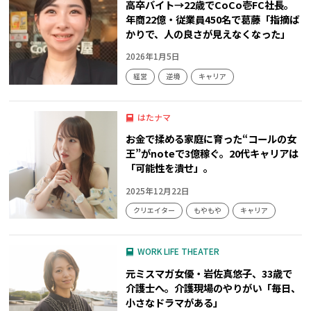
高卒バイト→22歳でCoCo壱FC社長。
年商22億・従業員450名で葛藤「指摘ば
かりで、人の良さが見えなくなった」
2026年1月5日
経営
逆境
キャリア
はたナマ
お金で揉める家庭に育った“コールの女
王”がnoteで3億稼ぐ。20代キャリアは
「可能性を潰せ」。
2025年12月22日
クリエイター
もやもや
キャリア
WORK LIFE THEATER
元ミスマガ女優・岩佐真悠子、33歳で
介護士へ。介護現場のやりがい「毎日、
小さなドラマがある」