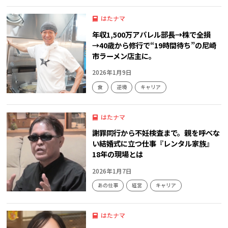
はたナマ
年収1,500万アパレル部長→株で全損
→40歳から修行で“19時間待ち”の尼崎
市ラーメン店主に。
2026年1月9日
食
逆境
キャリア
はたナマ
謝罪同行から不妊検査まで。親を呼べな
い結婚式に立つ仕事『レンタル家族』
18年の現場とは
2026年1月7日
あの仕事
経営
キャリア
はたナマ