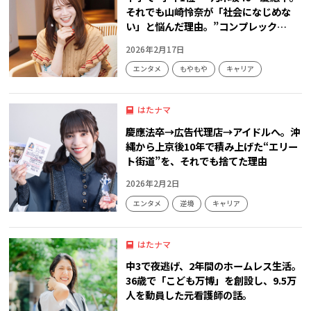
それでも山崎怜奈が「社会になじめな
い」と悩んだ理由。”コンプレック…
2026年2月17日
エンタメ
もやもや
キャリア
はたナマ
慶應法卒→広告代理店→アイドルへ。沖
縄から上京後10年で積み上げた“エリー
ト街道”を、それでも捨てた理由
2026年2月2日
エンタメ
逆境
キャリア
はたナマ
中3で夜逃げ、2年間のホームレス生活。
36歳で「こども万博」を創設し、9.5万
人を動員した元看護師の話。