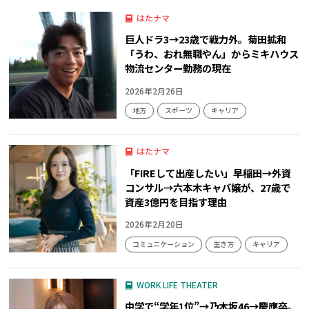
はたナマ
巨人ドラ3→23歳で戦力外。菊田拡和
「うわ、おれ無職やん」からミキハウス
物流センター勤務の現在
2026年2月26日
地方
スポーツ
キャリア
はたナマ
「FIREして出産したい」早稲田→外資
コンサル→六本木キャバ嬢が、27歳で
資産3億円を目指す理由
2026年2月20日
コミュニケーション
生き方
キャリア
WORK LIFE THEATER
中学で“学年1位”→乃木坂46→慶應卒。