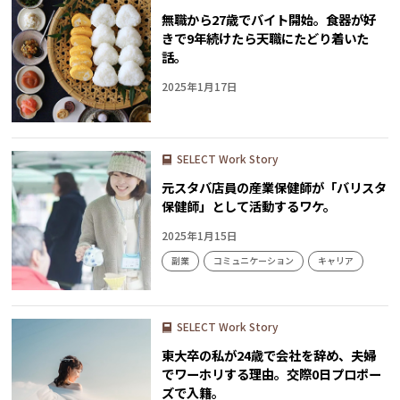
無職から27歳でバイト開始。食器が好
きで9年続けたら天職にたどり着いた
話。
2025年1月17日
SELECT Work Story
元スタバ店員の産業保健師が「バリスタ
保健師」として活動するワケ。
2025年1月15日
副業
コミュニケーション
キャリア
SELECT Work Story
東大卒の私が24歳で会社を辞め、夫婦
でワーホリする理由。交際0日プロポー
ズで入籍。