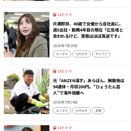
はたナマ
片瀬那奈、40歳で女優から会社員に。
週5出社・勤務4年目の現在「広告塔と
思われるけど、実態はほぼ真逆です」
2026年7月28日
エンタメ
もやもや
キャリア
はたナマ
元「ANZEN漫才」あらぽん、解散後は
94連休・月収200円。“ひょうたん芸
人”で海外個展へ
2026年7月14日
エンタメ
もやもや
逆境
はたナマ