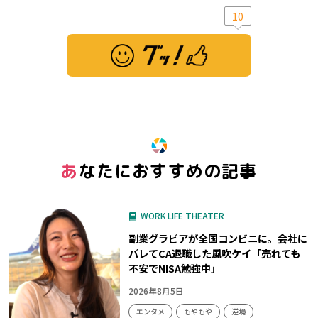
10
※ この記事は「グッ！」済みです。もう一度押すと解除されます。
あなたにおすすめの記事
WORK LIFE THEATER
副業グラビアが全国コンビニに。会社に
バレてCA退職した風吹ケイ「売れても
不安でNISA勉強中」
2026年8月5日
エンタメ
もやもや
逆境