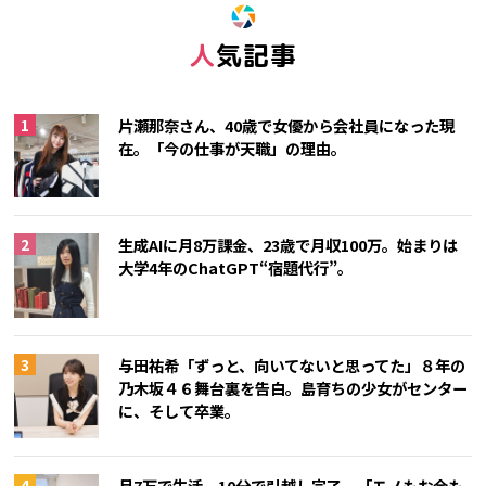
人気記事
片瀬那奈さん、40歳で女優から会社員になった現
在。「今の仕事が天職」の理由。
生成AIに月8万課金、23歳で月収100万。始まりは
大学4年のChatGPT“宿題代行”。
与田祐希「ずっと、向いてないと思ってた」８年の
乃木坂４６舞台裏を告白。島育ちの少女がセンター
に、そして卒業。
月7万で生活、10分で引越し完了。「モノもお金も