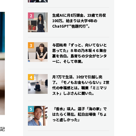
生成AIに月8万課金、23歳で月収
生成AIに月8万課金、23歳で月収
100万。始まりは大学4年の
100万。始まりは大学4年の
ChatGPT“宿題代行”。
ChatGPT“宿題代行”。
与田祐希「ずっと、向いてないと
与田祐希「ずっと、向いてないと
思ってた」８年の乃木坂４６舞台
思ってた」８年の乃木坂４６舞台
裏を告白。島育ちの少女がセンタ
裏を告白。島育ちの少女がセンタ
ーに、そして卒業。
ーに、そして卒業。
月7万で生活、10分で引越し完
月7万で生活、10分で引越し完
了。「モノもお金もいらない」Z世
了。「モノもお金もいらない」Z世
代の幸福感とは。職業「ミニマリ
代の幸福感とは。職業「ミニマリ
スト」しぶさんに聞いた。
スト」しぶさんに聞いた。
『香水』瑛人。逗子「海の家」で
『香水』瑛人。逗子「海の家」で
はたらく現在。紅白出場後「ちょ
はたらく現在。紅白出場後「ちょ
っと虚しかった」
っと虚しかった」
記