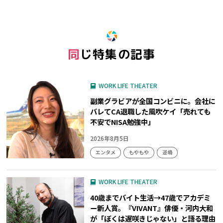
同じ特集の記事
WORK LIFE THEATER
副業グラビアが全国コンビニに。会社に
バレてCA退職した風吹ケイ「売れても
不安でNISA勉強中」
2026年8月5日
エンタメ
もやもや
逆境
WORK LIFE THEATER
40歳までバイト生活→47歳でアカデミ
ー新人賞。『VIVANT』俳優・河内大和
が「ぼくは遅咲きじゃない」と語る理由