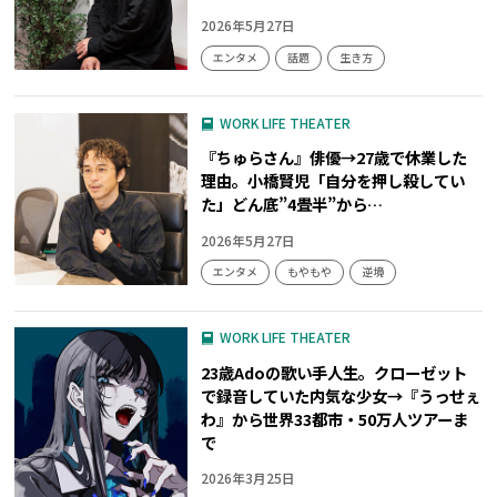
2026年5月27日
エンタメ
話題
生き方
WORK LIFE THEATER
『ちゅらさん』俳優→27歳で休業した
理由。小橋賢児「自分を押し殺してい
た」どん底”4畳半”から…
2026年5月27日
エンタメ
もやもや
逆境
WORK LIFE THEATER
23歳Adoの歌い手人生。クローゼット
で録音していた内気な少女→『うっせぇ
わ』から世界33都市・50万人ツアーま
で
2026年3月25日