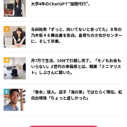
大学4年のChatGPT“宿題代行”。
与田祐希「ずっと、向いてないと思ってた」８年の
乃木坂４６舞台裏を告白。島育ちの少女がセンター
に、そして卒業。
月7万で生活、10分で引越し完了。「モノもお金も
いらない」Z世代の幸福感とは。職業「ミニマリス
ト」しぶさんに聞いた。
『香水』瑛人。逗子「海の家」ではたらく現在。紅
白出場後「ちょっと虚しかった」