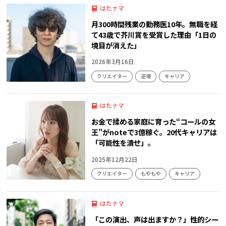
はたナマ
月300時間残業の勤務医10年。無職を経
て43歳で芥川賞を受賞した理由「1日の
境目が消えた」
2026年3月16日
クリエイター
逆境
キャリア
はたナマ
お金で揉める家庭に育った“コールの女
王”がnoteで3億稼ぐ。20代キャリアは
「可能性を潰せ」。
2025年12月22日
クリエイター
もやもや
キャリア
はたナマ
「この演出、声は出ますか？」性的シー