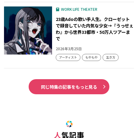
WORK LIFE THEATER
23歳Adoの歌い手人生。クローゼット
で録音していた内気な少女→『うっせぇ
わ』から世界33都市・50万人ツアーま
で
2026年3月25日
アーティスト
もやもや
生き方
同じ特集の記事をもっと見る
人気記事