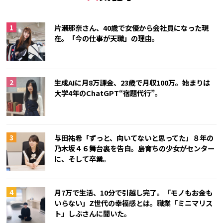
片瀬那奈さん、40歳で女優から会社員になった現
在。「今の仕事が天職」の理由。
生成AIに月8万課金、23歳で月収100万。始まりは
大学4年のChatGPT“宿題代行”。
与田祐希「ずっと、向いてないと思ってた」８年の
乃木坂４６舞台裏を告白。島育ちの少女がセンター
に、そして卒業。
月7万で生活、10分で引越し完了。「モノもお金も
いらない」Z世代の幸福感とは。職業「ミニマリス
ト」しぶさんに聞いた。