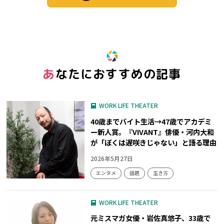
※ この記事は「グッ！」済みです。もう一度押すと解除されます。
あなたにおすすめの記事
WORK LIFE THEATER
40歳までバイト生活→47歳でアカデミ
ー新人賞。『VIVANT』俳優・河内大和
が「ぼくは遅咲きじゃない」と語る理由
2026年5月27日
エンタメ
話題
生き方
WORK LIFE THEATER
元ミスマガ女優・岩佐真悠子、33歳で