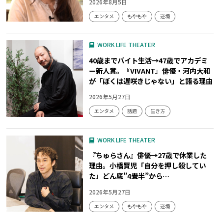
2026年8月5日
エンタメ
もやもや
逆境
WORK LIFE THEATER
40歳までバイト生活→47歳でアカデミ
ー新人賞。『VIVANT』俳優・河内大和
が「ぼくは遅咲きじゃない」と語る理由
2026年5月27日
エンタメ
話題
生き方
WORK LIFE THEATER
『ちゅらさん』俳優→27歳で休業した
理由。小橋賢児「自分を押し殺してい
た」どん底”4畳半”から…
2026年5月27日
エンタメ
もやもや
逆境