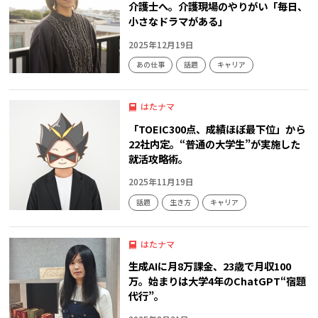
介護士へ。介護現場のやりがい「毎日、
小さなドラマがある」
2025年12月19日
あの仕事
話題
キャリア
はたナマ
「TOEIC300点、成績ほぼ最下位」から
22社内定。“普通の大学生”が実施した
就活攻略術。
2025年11月19日
話題
生き方
キャリア
はたナマ
生成AIに月8万課金、23歳で月収100
万。始まりは大学4年のChatGPT“宿題
代行”。