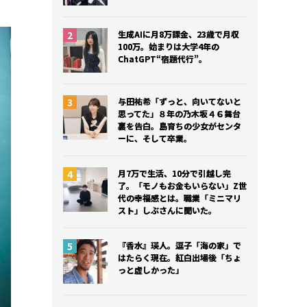
生成AIに月8万課金、23歳で月収
生成AIに月8万課金、23歳で月収
100万。始まりは大学4年の
100万。始まりは大学4年の
ChatGPT“宿題代行”。
ChatGPT“宿題代行”。
与田祐希「ずっと、向いてないと
与田祐希「ずっと、向いてないと
思ってた」８年の乃木坂４６舞台
思ってた」８年の乃木坂４６舞台
裏を告白。島育ちの少女がセンタ
裏を告白。島育ちの少女がセンタ
ーに、そして卒業。
ーに、そして卒業。
月7万で生活、10分で引越し完
月7万で生活、10分で引越し完
了。「モノもお金もいらない」Z世
了。「モノもお金もいらない」Z世
代の幸福感とは。職業「ミニマリ
代の幸福感とは。職業「ミニマリ
スト」しぶさんに聞いた。
スト」しぶさんに聞いた。
『香水』瑛人。逗子「海の家」で
『香水』瑛人。逗子「海の家」で
はたらく現在。紅白出場後「ちょ
はたらく現在。紅白出場後「ちょ
っと虚しかった」
っと虚しかった」