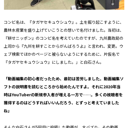
コンビ名は、『タガヤセキュウシュウ』。土を掘り起こすように、
農林水産業を盛り上げていこうとの想いで名付けました。当初は、
『耕せニッポン』のコンビ名を考えていたのですが、九州農政局の
上司から『九州を耕すことからがんばろうよ』と言われ、変更。ウ
ェブ検索でほかのページと被らないようにするために、片仮名で
『タガヤセキュウシュウ』にしました。」と白石さん。
「動画編集の初心者だったため、最初は苦労しました。動画編集ソ
フトの説明書を読むところから始めたんですよ。それに
2020
年当
時は
YouTuber
の新規参入者が増える一方で……。多くの視聴者を
獲得するのはどうすればいいんだろう、とずっと考えていました
ね」
そんな白石さんが5回目に投稿した動画が、大バズり。その動画