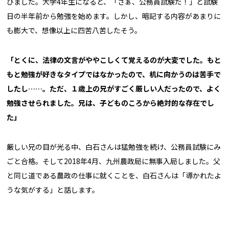
びました。大学4年生になると、「さぁ、公務員試験だ！」と試験
日の半年前から勉強を始めます。しかし、暗記する内容があまりに
も膨大で、想像以上に四苦八苦したそう。
「とくに、法律の文言がややこしくて覚えるのが大変でした。もと
もと勉強が好きなタイプではなかったので、机に向かうのは苦手で
したし……。ただ、１歳上の兄がすごく厳しい人だったので、よく
勉強させられました。兄は、子どものころから絶対的な存在でし
た」
厳しい兄の目が光る中、白石さんは猛勉強を続け、公務員試験にみ
ごと合格。そして2018年4月、九州農政局に無事入局しました。父
と同じ道である農政の仕事に就くことを、白石さんは「導かれたよ
うな気がする」と話します。