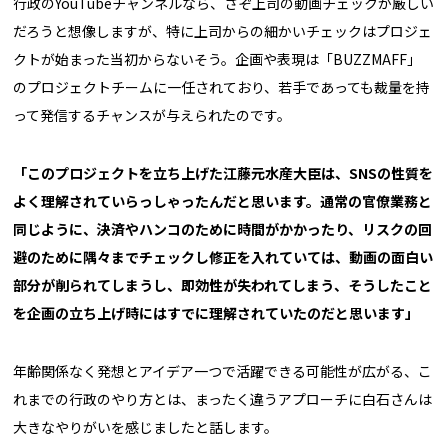
行政のYouTubeチャンネルなら、さぞ上司の動画チェックが厳しい
だろうと想像しますが、特に上司からの細かいチェックはプロジェ
クトが始まった当初からないそう。企画や表現は「BUZZMAFF」
のプロジェクトチームに一任されており、若手であっても裁量を持
って発信するチャンスが与えられたのです。
「このプロジェクトを立ち上げた江藤元水産大臣は、
SNS
の性質を
よく理解されていらっしゃったんだと思います。通常の官僚業務と
同じように、決済やハンコのために時間がかかったり、リスクの回
避のために隅々までチェックし修正を入れていては、動画の面白い
部分が削られてしまうし、即効性が失われてしまう――、そうしたこと
を企画の立ち上げ時にはすでに理解されていたのだと思います」
年齢関係なく発想とアイデア一つで活躍できる可能性が広がる――、こ
れまでの行政のやり方とは、まったく違うアプローチに白石さんは
大きなやりがいを感じましたと話します。