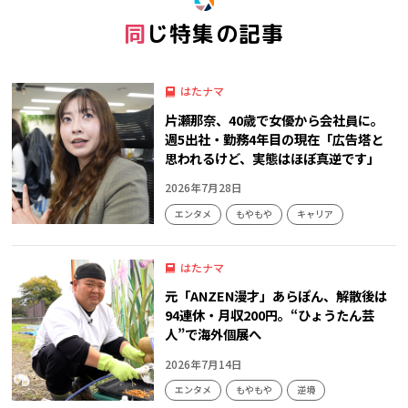
同じ特集の記事
はたナマ
片瀬那奈、40歳で女優から会社員に。
週5出社・勤務4年目の現在「広告塔と
思われるけど、実態はほぼ真逆です」
2026年7月28日
エンタメ
もやもや
キャリア
はたナマ
元「ANZEN漫才」あらぽん、解散後は
94連休・月収200円。“ひょうたん芸
人”で海外個展へ
2026年7月14日
エンタメ
もやもや
逆境