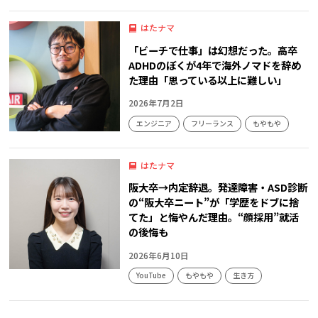
はたナマ
「ビーチで仕事」は幻想だった。高卒
ADHDのぼくが4年で海外ノマドを辞め
た理由「思っている以上に難しい」
2026年7月2日
エンジニア
フリーランス
もやもや
はたナマ
阪大卒→内定辞退。発達障害・ASD診断
の“阪大卒ニート”が「学歴をドブに捨
てた」と悔やんだ理由。“顔採用”就活
の後悔も
2026年6月10日
YouTube
もやもや
生き方