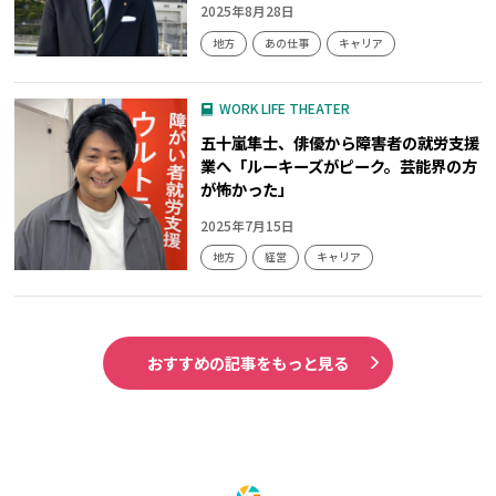
2025年8月28日
地方
あの仕事
キャリア
WORK LIFE THEATER
五十嵐隼士、俳優から障害者の就労支援
業へ「ルーキーズがピーク。芸能界の方
が怖かった」
2025年7月15日
地方
経営
キャリア
おすすめの記事をもっと見る