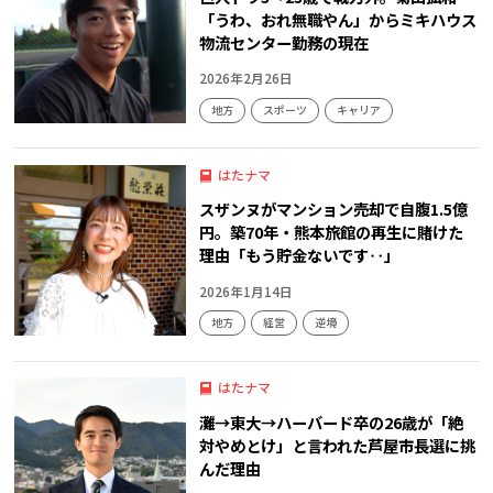
「うわ、おれ無職やん」からミキハウス
物流センター勤務の現在
2026年2月26日
地方
スポーツ
キャリア
はたナマ
スザンヌがマンション売却で自腹1.5億
円。築70年・熊本旅館の再生に賭けた
理由「もう貯金ないです‥」
2026年1月14日
地方
経営
逆境
はたナマ
灘→東大→ハーバード卒の26歳が「絶
対やめとけ」と言われた芦屋市長選に挑
んだ理由