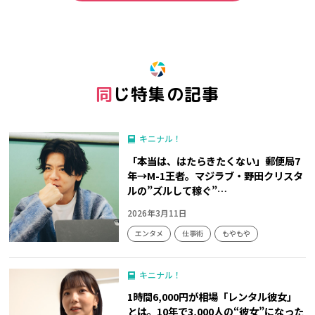
同じ特集の記事
キニナル！
「本当は、はたらきたくない」郵便局7
年→M-1王者。マジラブ・野田クリスタ
ルの”ズルして稼ぐ”…
2026年3月11日
エンタメ
仕事術
もやもや
キニナル！
1時間6,000円が相場「レンタル彼女」
とは。10年で3,000人の“彼女”になった