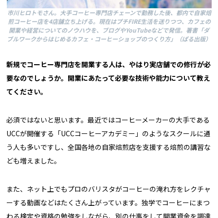
市川ヒロトモさん。大手コーヒー専門店チェーンで勤務した後、都内で自家焙
煎コーヒー店を4店舗立ち上げる。現在はプチFIRE生活を送りつつ、カフェの
開業や経営についてのノウハウを、ブログやYouTubeなどで発信。著書「ダ
ブルワークからはじめるカフェ・コーヒーショップのつくり方」（ぱる出版）
――新規でコーヒー専門店を開業する人は、やはり実店舗での修行が必
要なのでしょうか。開業にあたって必要な技術や能力について教え
てください。
必須ではないと思います。最近ではコーヒーメーカーの大手である
UCCが開催する「UCCコーヒーアカデミー」のようなスクールに通
う人も多いですし、全国各地の自家焙煎店を支援する焙煎の講習な
ども増えました。
また、ネット上でもプロのバリスタがコーヒーの淹れ方をレクチャ
ーする動画などはたくさん上がっています。独学でコーヒーにまつ
わる検定や資格の勉強をしながら、別の仕事をして開業資金を調達