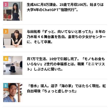
生成AIに月8万課金、23歳で月収100万。始まりは
大学4年のChatGPT“宿題代行”。
与田祐希「ずっと、向いてないと思ってた」８年の
乃木坂４６舞台裏を告白。島育ちの少女がセンター
に、そして卒業。
月7万で生活、10分で引越し完了。「モノもお金も
いらない」Z世代の幸福感とは。職業「ミニマリス
ト」しぶさんに聞いた。
『香水』瑛人。逗子「海の家」ではたらく現在。紅
白出場後「ちょっと虚しかった」