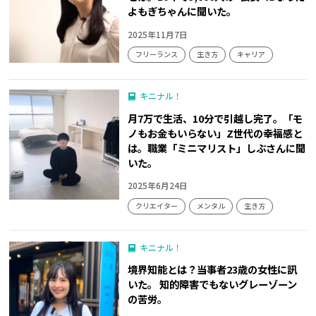
よもぎちゃんに聞いた。
2025年11月7日
フリーランス
生き方
キャリア
キニナル！
月7万で生活、10分で引越し完了。「モ
ノもお金もいらない」Z世代の幸福感と
は。職業「ミニマリスト」しぶさんに聞
いた。
2025年6月24日
クリエイター
メンタル
生き方
キニナル！
境界知能とは？当事者23歳の女性に訊
いた。 知的障害でもないグレーゾーン
の苦労。