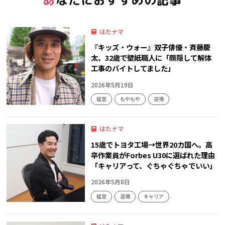
はたナマ
『キッズ・ウォー』双子俳優・斉藤慶
太、32歳で壁紙職人に「顔隠して解体
工事のバイトしてました」
2026年5月19日
経営
もやもや
逆境
はたナマ
15歳でトヨタ工場→世界20カ国へ。高
卒作業員がForbes U30に選ばれた理由
「キャリアって、ぐちゃぐちゃでいい」
2026年5月8日
経営
逆境
キャリア