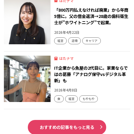
はたナマ
「800万円払えなければ廃業」から年商
5億に。父の借金返済→28歳の歯科衛生
士が”ホワイトニング”で起業。
2026年4月22日
経営
逆境
キャリア
はたナマ
IT企業から魚屋の2代目に。家業ならで
はの葛藤「アナログ保守vsデジタル革
新」も
2026年4月8日
食
経営
もやもや
おすすめの記事をもっと見る