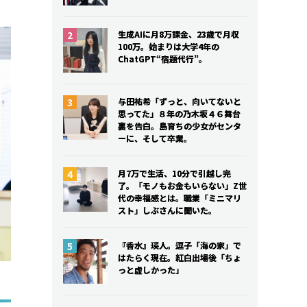
生成AIに月8万課金、23歳で月収
生成AIに月8万課金、23歳で月収
100万。始まりは大学4年の
100万。始まりは大学4年の
ChatGPT“宿題代行”。
ChatGPT“宿題代行”。
与田祐希「ずっと、向いてないと
与田祐希「ずっと、向いてないと
思ってた」８年の乃木坂４６舞台
思ってた」８年の乃木坂４６舞台
裏を告白。島育ちの少女がセンタ
裏を告白。島育ちの少女がセンタ
ーに、そして卒業。
ーに、そして卒業。
月7万で生活、10分で引越し完
月7万で生活、10分で引越し完
了。「モノもお金もいらない」Z世
了。「モノもお金もいらない」Z世
代の幸福感とは。職業「ミニマリ
代の幸福感とは。職業「ミニマリ
スト」しぶさんに聞いた。
スト」しぶさんに聞いた。
『香水』瑛人。逗子「海の家」で
『香水』瑛人。逗子「海の家」で
はたらく現在。紅白出場後「ちょ
はたらく現在。紅白出場後「ちょ
っと虚しかった」
っと虚しかった」