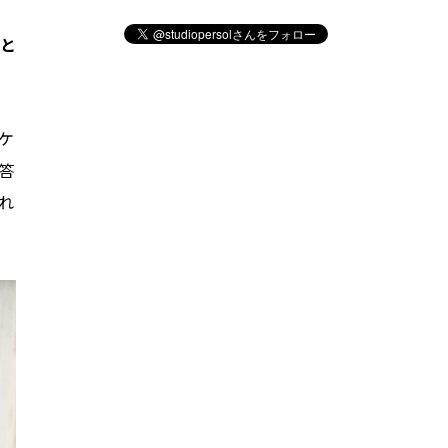
と
ケ
答
れ