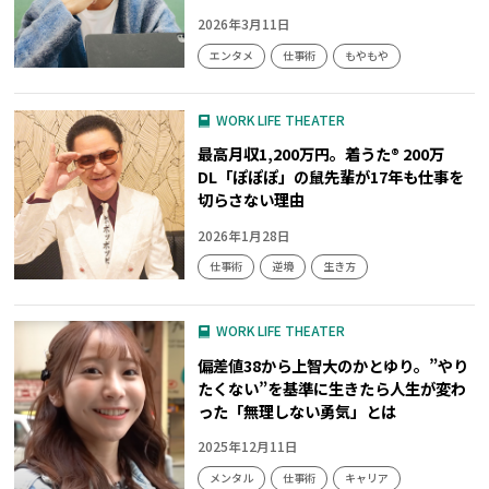
2026年3月11日
エンタメ
仕事術
もやもや
WORK LIFE THEATER
最高月収1,200万円。着うた® 200万
DL「ぽぽぽ」の鼠先輩が17年も仕事を
切らさない理由
2026年1月28日
仕事術
逆境
生き方
WORK LIFE THEATER
偏差値38から上智大のかとゆり。”やり
たくない”を基準に生きたら人生が変わ
った「無理しない勇気」とは
2025年12月11日
メンタル
仕事術
キャリア