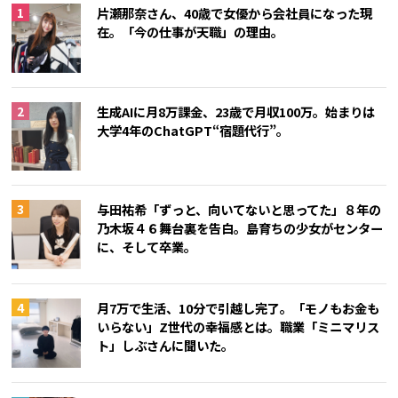
片瀬那奈さん、40歳で女優から会社員になった現
在。「今の仕事が天職」の理由。
生成AIに月8万課金、23歳で月収100万。始まりは
大学4年のChatGPT“宿題代行”。
与田祐希「ずっと、向いてないと思ってた」８年の
乃木坂４６舞台裏を告白。島育ちの少女がセンター
に、そして卒業。
月7万で生活、10分で引越し完了。「モノもお金も
いらない」Z世代の幸福感とは。職業「ミニマリス
ト」しぶさんに聞いた。