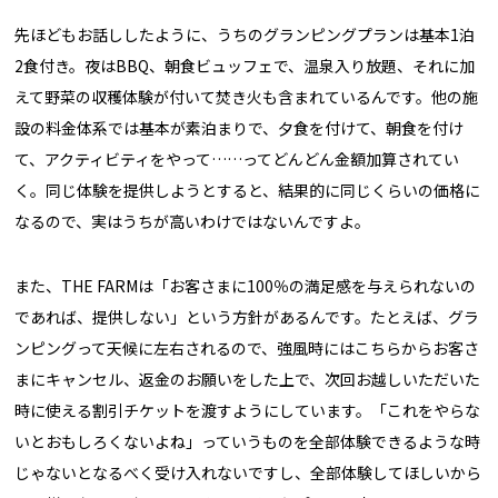
先ほどもお話ししたように、うちのグランピングプランは基本1泊
2食付き。夜はBBQ、朝食ビュッフェで、温泉入り放題、それに加
えて野菜の収穫体験が付いて焚き火も含まれているんです。他の施
設の料金体系では基本が素泊まりで、夕食を付けて、朝食を付け
て、アクティビティをやって……ってどんどん金額加算されてい
く。同じ体験を提供しようとすると、結果的に同じくらいの価格に
なるので、実はうちが高いわけではないんですよ。
また、THE FARMは「お客さまに100％の満足感を与えられないの
であれば、提供しない」という方針があるんです。たとえば、グラ
ンピングって天候に左右されるので、強風時にはこちらからお客さ
まにキャンセル、返金のお願いをした上で、次回お越しいただいた
時に使える割引チケットを渡すようにしています。「これをやらな
いとおもしろくないよね」っていうものを全部体験できるような時
じゃないとなるべく受け入れないですし、全部体験してほしいから