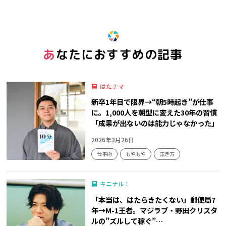
※ この記事は「グッ！」済みです。もう一度押すと解除されます。
あなたにおすすめの記事
はたナマ
新卒1年目で限界→“朝5時起き”が仕事
に。1,000人を朝型に変えた30年の習慣
「成果が出ないのは能力じゃなかった」
2026年3月26日
仕事術
もやもや
生き方
キニナル！
「本当は、はたらきたくない」郵便局7
年→M-1王者。マジラブ・野田クリスタ
ルの”ズルして稼ぐ”…