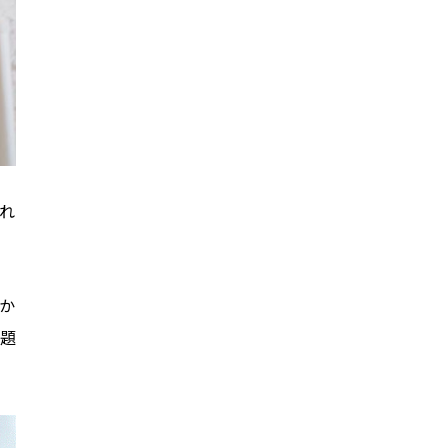
れ
か
題