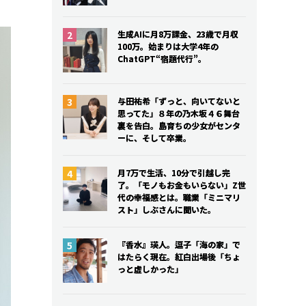
生成AIに月8万課金、23歳で月収
生成AIに月8万課金、23歳で月収
100万。始まりは大学4年の
100万。始まりは大学4年の
ChatGPT“宿題代行”。
ChatGPT“宿題代行”。
与田祐希「ずっと、向いてないと
与田祐希「ずっと、向いてないと
思ってた」８年の乃木坂４６舞台
思ってた」８年の乃木坂４６舞台
裏を告白。島育ちの少女がセンタ
裏を告白。島育ちの少女がセンタ
ーに、そして卒業。
ーに、そして卒業。
月7万で生活、10分で引越し完
月7万で生活、10分で引越し完
了。「モノもお金もいらない」Z世
了。「モノもお金もいらない」Z世
代の幸福感とは。職業「ミニマリ
代の幸福感とは。職業「ミニマリ
スト」しぶさんに聞いた。
スト」しぶさんに聞いた。
『香水』瑛人。逗子「海の家」で
『香水』瑛人。逗子「海の家」で
はたらく現在。紅白出場後「ちょ
はたらく現在。紅白出場後「ちょ
っと虚しかった」
っと虚しかった」