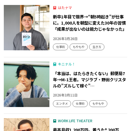
はたナマ
新卒1年目で限界→“朝5時起き”が仕事
に。1,000人を朝型に変えた30年の習慣
「成果が出ないのは能力じゃなかった」
2026年3月26日
仕事術
もやもや
生き方
キニナル！
「本当は、はたらきたくない」郵便局7
年→M-1王者。マジラブ・野田クリスタ
ルの”ズルして稼ぐ”…
2026年3月11日
エンタメ
仕事術
もやもや
WORK LIFE THEATER
最高月収1,200万円。着うた® 200万