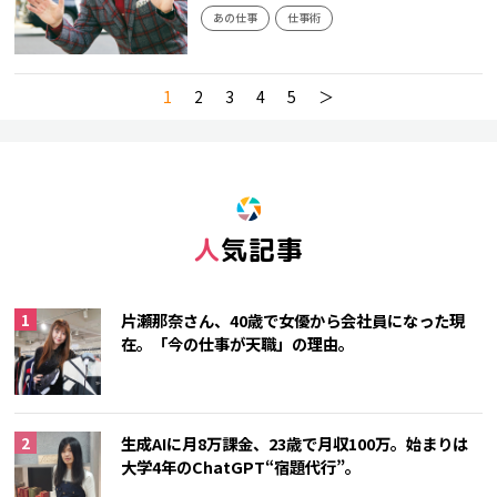
あの仕事
仕事術
1
2
3
4
5
＞
人気記事
片瀬那奈さん、40歳で女優から会社員になった現
在。「今の仕事が天職」の理由。
生成AIに月8万課金、23歳で月収100万。始まりは
大学4年のChatGPT“宿題代行”。