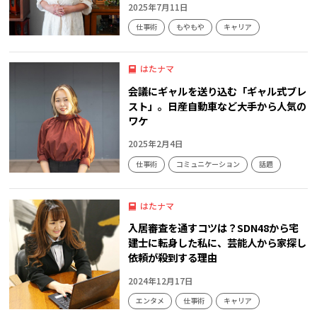
2025年7月11日
仕事術
もやもや
キャリア
はたナマ
会議にギャルを送り込む「ギャル式ブレ
スト」。日産自動車など大手から人気の
ワケ
2025年2月4日
仕事術
コミュニケーション
話題
はたナマ
入居審査を通すコツは？SDN48から宅
建士に転身した私に、芸能人から家探し
依頼が殺到する理由
2024年12月17日
エンタメ
仕事術
キャリア