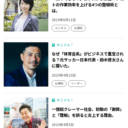
トの作業効率を上げる4つの整頓術と
は。
2024年6月11日
メンタル
仕事術
キニナル！
なぜ「体育会系」がビジネスで重宝され
る？元サッカー日本代表・鈴木啓太さん
に聞いた。
2024年4月23日
仕事術
リーダー
キニナル！
一億総クレーマー社会、初動の「謝罪」
と「理解」を誤ると炎上する理由。
2024年4月5日