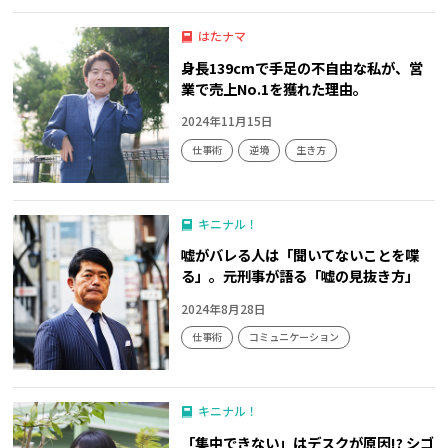
はたナマ
身長139cmで手足の不自由な私が、営
業で売上No.1を獲れた理由。
2024年11月15日
仕事術
逆境
生き方
キニナル！
嘘がバレる人は「聞いてないことを喋
る」。元刑事が語る「嘘の見抜き方」
2024年8月28日
仕事術
コミュニケーション
キニナル！
「集中できない」はデスクが原因!? シゴ