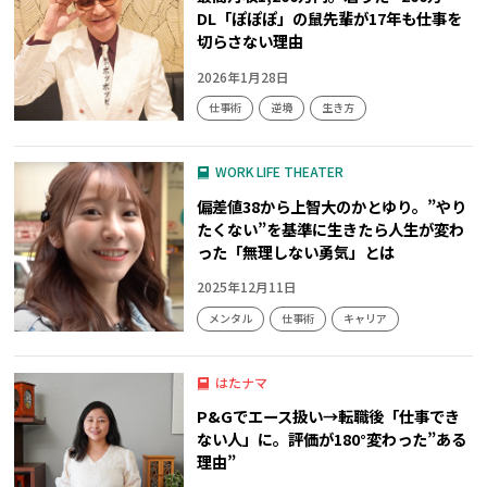
DL「ぽぽぽ」の鼠先輩が17年も仕事を
切らさない理由
2026年1月28日
仕事術
逆境
生き方
WORK LIFE THEATER
偏差値38から上智大のかとゆり。”やり
たくない”を基準に生きたら人生が変わ
った「無理しない勇気」とは
2025年12月11日
メンタル
仕事術
キャリア
はたナマ
P&Gでエース扱い→転職後「仕事でき
ない人」に。評価が180°変わった”ある
理由”