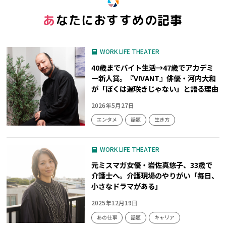
あなたにおすすめの記事
WORK LIFE THEATER
40歳までバイト生活→47歳でアカデミ
ー新人賞。『VIVANT』俳優・河内大和
が「ぼくは遅咲きじゃない」と語る理由
2026年5月27日
エンタメ
話題
生き方
WORK LIFE THEATER
元ミスマガ女優・岩佐真悠子、33歳で
介護士へ。介護現場のやりがい「毎日、
小さなドラマがある」
2025年12月19日
あの仕事
話題
キャリア