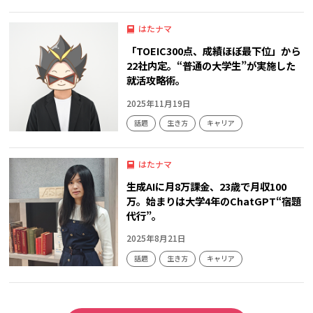
はたナマ
「TOEIC300点、成績ほぼ最下位」から
22社内定。“普通の大学生”が実施した
就活攻略術。
2025年11月19日
話題
生き方
キャリア
はたナマ
生成AIに月8万課金、23歳で月収100
万。始まりは大学4年のChatGPT“宿題
代行”。
2025年8月21日
話題
生き方
キャリア