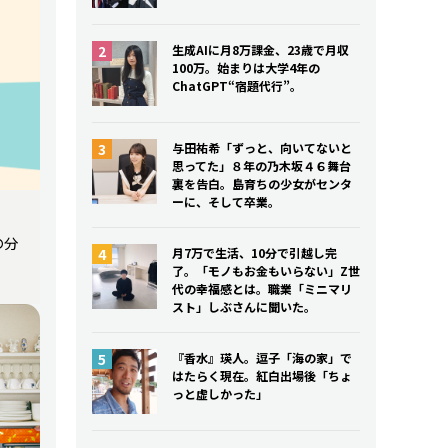
生成AIに月8万課金、23歳で月収
100万。始まりは大学4年の
ChatGPT“宿題代行”。
与田祐希「ずっと、向いてないと
思ってた」８年の乃木坂４６舞台
裏を告白。島育ちの少女がセンタ
ーに、そして卒業。
の分
月7万で生活、10分で引越し完
了。「モノもお金もいらない」Z世
代の幸福感とは。職業「ミニマリ
スト」しぶさんに聞いた。
『香水』瑛人。逗子「海の家」で
はたらく現在。紅白出場後「ちょ
っと虚しかった」