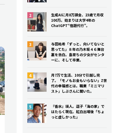
生成AIに月8万課金、23歳で月収
100万。始まりは大学4年の
ChatGPT“宿題代行”。
与田祐希「ずっと、向いてないと
思ってた」８年の乃木坂４６舞台
裏を告白。島育ちの少女がセンタ
ーに、そして卒業。
月7万で生活、10分で引越し完
了。「モノもお金もいらない」Z世
代の幸福感とは。職業「ミニマリ
スト」しぶさんに聞いた。
『香水』瑛人。逗子「海の家」で
はたらく現在。紅白出場後「ちょ
っと虚しかった」