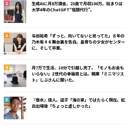
生成AIに月8万課金、23歳で月収100万。始まりは
大学4年のChatGPT“宿題代行”。
与田祐希「ずっと、向いてないと思ってた」８年の
乃木坂４６舞台裏を告白。島育ちの少女がセンター
に、そして卒業。
月7万で生活、10分で引越し完了。「モノもお金も
いらない」Z世代の幸福感とは。職業「ミニマリス
ト」しぶさんに聞いた。
『香水』瑛人。逗子「海の家」ではたらく現在。紅
白出場後「ちょっと虚しかった」