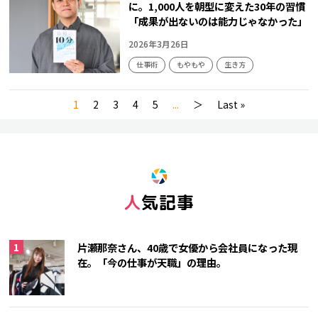
に。1,000人を朝型に変えた30年の習慣
「成果が出ないのは能力じゃなかった」
2026年3月26日
仕事術
もやもや
生き方
1
2
3
4
5
...
＞
Last »
人気記事
片瀬那奈さん、40歳で女優から会社員になった現
在。「今の仕事が天職」の理由。