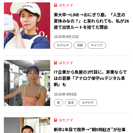
はたナマ
東大卒→LINE→おにぎり屋。「人生の
夏休みなの？」と呆れられても、私が26
歳で出世ルートを捨てた理由
2026年4月15日
もやもや
挑戦
キャリア
はたナマ
IT企業から魚屋の2代目に。家業ならで
はの葛藤「アナログ保守vsデジタル革
新」も
2026年4月8日
食
経営
もやもや
はたナマ
新卒1年目で限界→“朝5時起き”が仕事