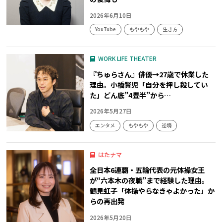
2026年6月10日
YouTube
もやもや
生き方
WORK LIFE THEATER
『ちゅらさん』俳優→27歳で休業した
理由。小橋賢児「自分を押し殺してい
た」どん底”4畳半”から…
2026年5月27日
エンタメ
もやもや
逆境
はたナマ
全日本6連覇・五輪代表の元体操女王
が“六本木の夜職”まで経験した理由。
鶴見虹子「体操やらなきゃよかった」か
らの再出発
2026年5月20日