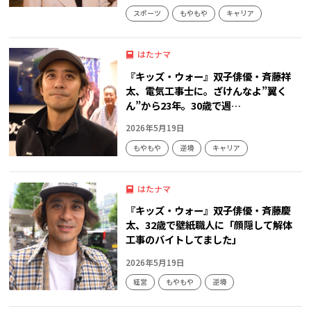
スポーツ
もやもや
キャリア
はたナマ
『キッズ・ウォー』双子俳優・斉藤祥
太、電気工事士に。ざけんなよ”翼く
ん”から23年。30歳で週…
2026年5月19日
もやもや
逆境
キャリア
はたナマ
『キッズ・ウォー』双子俳優・斉藤慶
太、32歳で壁紙職人に「顔隠して解体
工事のバイトしてました」
2026年5月19日
経営
もやもや
逆境