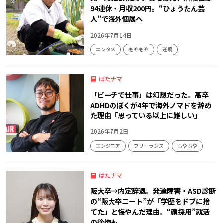
94連休・月収200円。“ひょうたん芸
人”で海外個展へ
2026年7月14日
エンタメ
もやもや
逆境
はたナマ
「ビーチで仕事」は幻想だった。高卒
ADHDのぼくが4年で海外ノマドを辞め
た理由「思っている以上に難しい」
2026年7月2日
エンジニア
フリーランス
もやもや
はたナマ
阪大卒→内定辞退。発達障害・ASD診断
の“阪大卒ニート”が「学歴をドブに捨
てた」と悔やんだ理由。“顔採用”就活
の後悔も