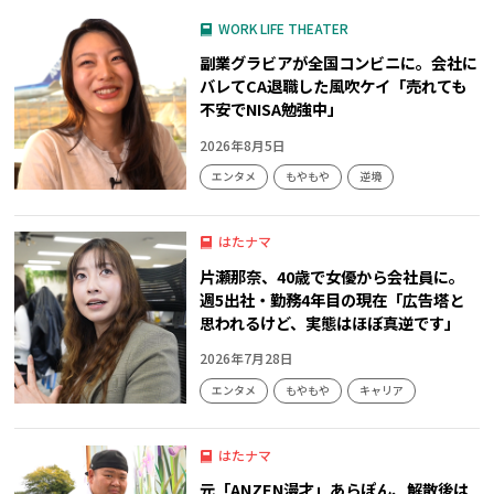
WORK LIFE THEATER
副業グラビアが全国コンビニに。会社に
バレてCA退職した風吹ケイ「売れても
不安でNISA勉強中」
2026年8月5日
エンタメ
もやもや
逆境
はたナマ
片瀬那奈、40歳で女優から会社員に。
週5出社・勤務4年目の現在「広告塔と
思われるけど、実態はほぼ真逆です」
2026年7月28日
エンタメ
もやもや
キャリア
はたナマ
元「ANZEN漫才」あらぽん、解散後は