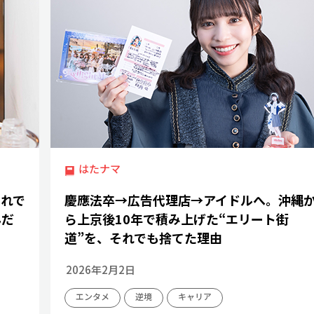
はたナマ
それで
慶應法卒→広告代理店→アイドルへ。沖縄
んだ
ら上京後10年で積み上げた“エリート街
道”を、それでも捨てた理由
2026年2月2日
エンタメ
逆境
キャリア