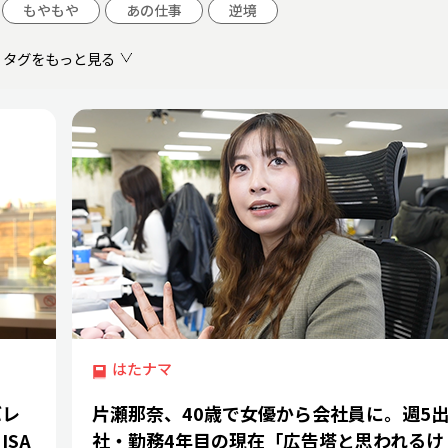
もやもや
あの仕事
逆境
タグをもっと見る
はたナマ
バレ
片瀬那奈、40歳で女優から会社員に。週5
SA
社・勤務4年目の現在「広告塔と思われるけ