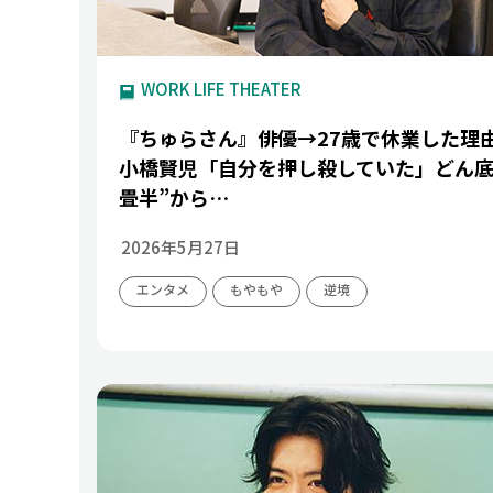
WORK LIFE THEATER
『ちゅらさん』俳優→27歳で休業した理
小橋賢児「自分を押し殺していた」どん底
畳半”から…
2026年5月27日
エンタメ
もやもや
逆境