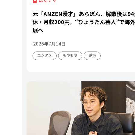
はたナマ
元「ANZEN漫才」あらぽん、解散後は94
休・月収200円。“ひょうたん芸人”で海
展へ
2026年7月14日
エンタメ
もやもや
逆境