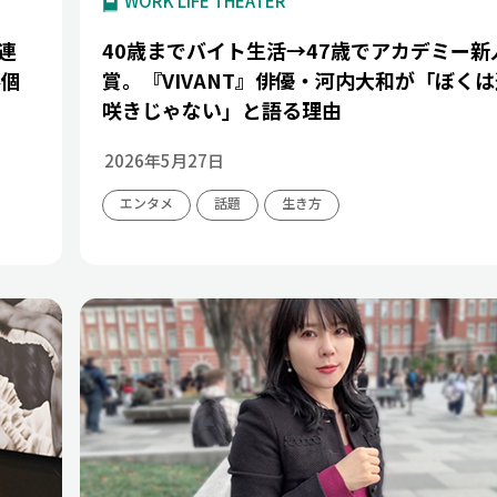
WORK LIFE THEATER
連
40歳までバイト生活→47歳でアカデミー新
外個
賞。『VIVANT』俳優・河内大和が「ぼくは
咲きじゃない」と語る理由
2026年5月27日
エンタメ
話題
生き方