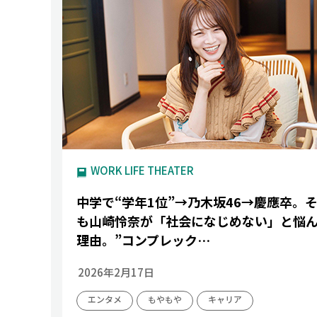
WORK LIFE THEATER
中学で“学年1位”→乃木坂46→慶應卒。
も山崎怜奈が「社会になじめない」と悩
理由。”コンプレック…
2026年2月17日
エンタメ
もやもや
キャリア