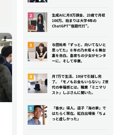
生成AIに月8万課金、23歳で月収
100万。始まりは大学4年の
ChatGPT“宿題代行”。
与田祐希「ずっと、向いてないと
思ってた」８年の乃木坂４６舞台
裏を告白。島育ちの少女がセンタ
ーに、そして卒業。
月7万で生活、10分で引越し完
了。「モノもお金もいらない」Z世
代の幸福感とは。職業「ミニマリ
スト」しぶさんに聞いた。
『香水』瑛人。逗子「海の家」で
はたらく現在。紅白出場後「ちょ
っと虚しかった」
出