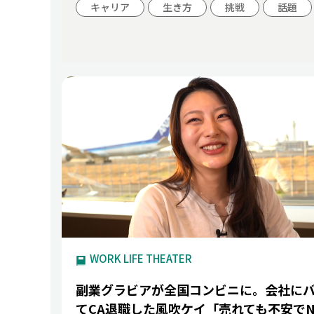
キャリア
生き方
挑戦
話題
WORK LIFE THEATER
副業グラビアが全国コンビニに。会社に
てCA退職した風吹ケイ「売れても不安でNI