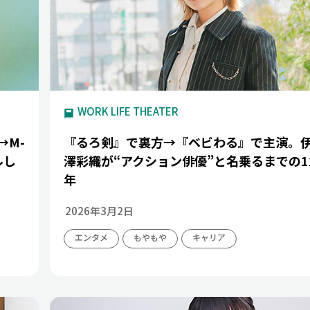
WORK LIFE THEATER
→M-
『るろ剣』で裏方→『ベビわる』で主演。
ルし
澤彩織が“アクション俳優”と名乗るまでの1
年
2026年3月2日
エンタメ
もやもや
キャリア