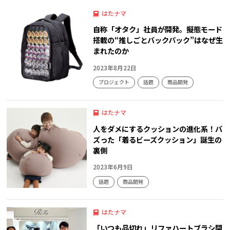
はたナマ
自称「オタク」社員が開発。擬態モード
搭載の“推しごとバックパック”はなぜ生
まれたのか
2023年8月22日
プロジェクト
話題
商品開発
はたナマ
人をダメにするクッションの進化系！バ
ズった「着るビーズクッション」誕生の
裏側
2023年6月9日
話題
商品開発
はたナマ
「いつも品切れ」リファハートブラシ開