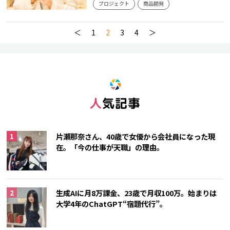
プロジェクト
商品開発
＜
1
2
3
4
＞
人気記事
片瀬那奈さん、40歳で女優から会社員になった現
在。「今の仕事が天職」の理由。
生成AIに月8万課金、23歳で月収100万。始まりは
大学4年のChatGPT“宿題代行”。