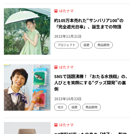
はたナマ
約105万本売れた“サンバリア100”の
「完全遮光日傘」、誕生までの物語
2023年11月21日
プロジェクト
話題
商品開発
はたナマ
SNSで話題沸騰！『おたる水族館』の、
人びとを笑顔にする“グッズ開発”の裏
側
2023年10月23日
地方
話題
商品開発
はたナマ