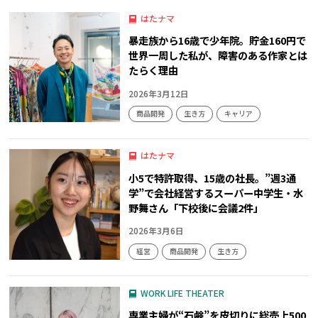
はたナマ
暴走族から16歳で少年院。貯金160円で
世界一周した私が、障害のある作家とは
たらく理由
2026年3月12日
商品開発
生き方
キャリア
はたナマ
小5で特許取得、15歳の社長。”週3通
学”で会社経営するスーパー中学生・水
野舞さん「下校後に会議2件」
2026年3月6日
経営
商品開発
生き方
WORK LIFE THEATER
専業主婦が“石鹸”を皮切りに総売上500