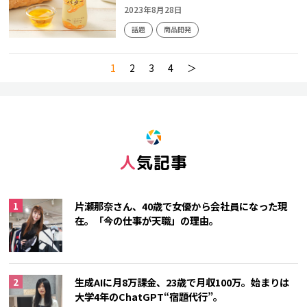
2023年8月28日
話題
商品開発
1
2
3
4
＞
人気記事
片瀬那奈さん、40歳で女優から会社員になった現
在。「今の仕事が天職」の理由。
生成AIに月8万課金、23歳で月収100万。始まりは
大学4年のChatGPT“宿題代行”。