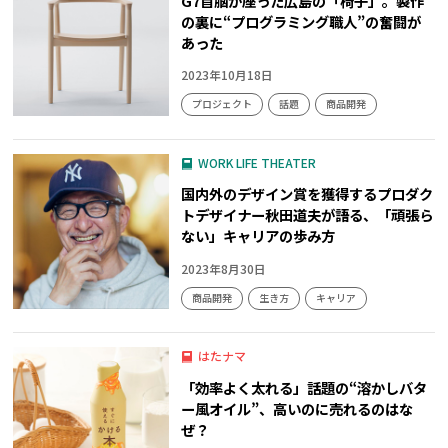
G7首脳が座った広島の「椅子」。製作
の裏に“プログラミング職人”の奮闘が
あった
2023年10月18日
プロジェクト
話題
商品開発
WORK LIFE THEATER
国内外のデザイン賞を獲得するプロダク
トデザイナー秋田道夫が語る、「頑張ら
ない」キャリアの歩み方
2023年8月30日
商品開発
生き方
キャリア
はたナマ
「効率よく太れる」話題の“溶かしバタ
ー風オイル”、高いのに売れるのはな
ぜ？