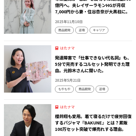
億円へ。夫レイザーラモンHGが月収
7,000円から妻・住谷杏奈が大黒柱に。
2025年11月10日
商品開発
逆境
キャリア
はたナマ
発達障害で「仕事できない代名詞」も、
5分で完売するコルセット発明できた理
由。元鈴木さんに聞いた。
2025年5月21日
もやもや
商品開発
逆境
はたナマ
櫻井翔も愛用。着て寝るだけで疲労回復
するパジャマ『BAKUNE』とは？累販
100万セット突破で爆売れする理由。