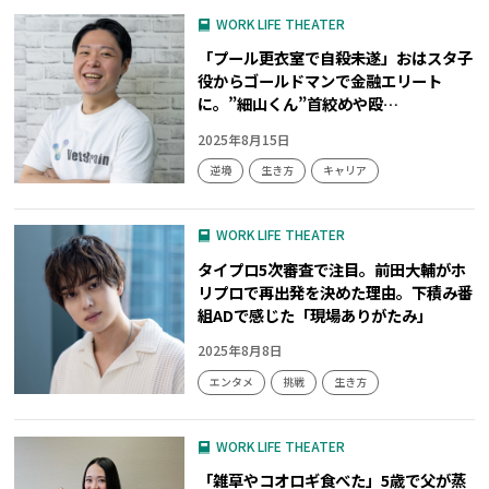
WORK LIFE THEATER
「プール更衣室で自殺未遂」おはスタ子
役からゴールドマンで金融エリート
に。”細山くん”首絞めや殴…
2025年8月15日
逆境
生き方
キャリア
WORK LIFE THEATER
タイプロ5次審査で注目。前田大輔がホ
リプロで再出発を決めた理由。下積み番
組ADで感じた「現場ありがたみ」
2025年8月8日
エンタメ
挑戦
生き方
WORK LIFE THEATER
「雑草やコオロギ食べた」5歳で父が蒸