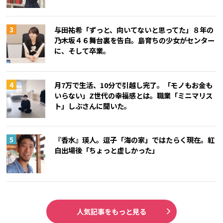
与田祐希「ずっと、向いてないと思ってた」８年の
乃木坂４６舞台裏を告白。島育ちの少女がセンター
に、そして卒業。
月7万で生活、10分で引越し完了。「モノもお金も
いらない」Z世代の幸福感とは。職業「ミニマリス
ト」しぶさんに聞いた。
『香水』瑛人。逗子「海の家」ではたらく現在。紅
白出場後「ちょっと虚しかった」
人気記事をもっと見る