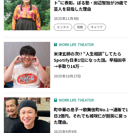
ト”に表彰。ぼる塾・田辺智加が29歳で
芸人を目指した理由
2025年11月4日
エンタメ
挑戦
キャリア
WORK LIFE THEATER
米津玄師の次!? “人生相談”してたら
Spotify日本1位になった話。早稲田卒
→手取り16万…
2025年10月27日
WORK LIFE THEATER
町中華の息子→歌舞伎町No.1→通販で1
日2億円。それでも城咲仁が厨房に戻っ
た理由。
2025年9月9日