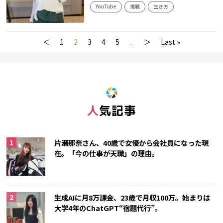
YouTube
挑戦
生き方
＜
1
2
3
4
5
...
＞
Last »
人気記事
片瀬那奈さん、40歳で女優から会社員になった現
在。「今の仕事が天職」の理由。
生成AIに月8万課金、23歳で月収100万。始まりは
大学4年のChatGPT“宿題代行”。