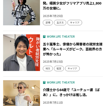
発。極貧少女がフリマアプリ売上1,800
万の女優に。
2025年7月25日
逆境
生き方
キャリア
WORK LIFE THEATER
五十嵐隼士、俳優から障害者の就労支援
業へ「ルーキーズがピーク。芸能界の方
が怖かった」
2025年7月15日
地方
経営
キャリア
WORK LIFE THEATER
介護士から64歳で「ユーチュー婆（ば
あ）」に。きっかけは推し活。
2025年7月11日