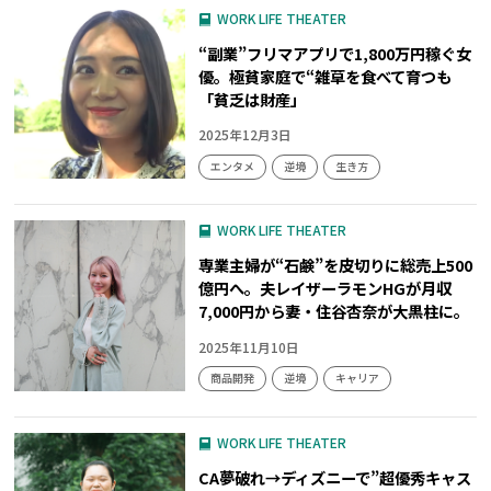
WORK LIFE THEATER
“副業”フリマアプリで1,800万円稼ぐ女
優。極貧家庭で“雑草を食べて育つも
「貧乏は財産」
2025年12月3日
エンタメ
逆境
生き方
WORK LIFE THEATER
専業主婦が“石鹸”を皮切りに総売上500
億円へ。夫レイザーラモンHGが月収
7,000円から妻・住谷杏奈が大黒柱に。
2025年11月10日
商品開発
逆境
キャリア
WORK LIFE THEATER
CA夢破れ→ディズニーで”超優秀キャス