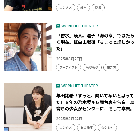
エンタメ
経営
逆境
WORK LIFE THEATER
『香水』瑛人。逗子「海の家」ではたら
く現在。紅白出場後「ちょっと虚しかっ
た」
2025年8月27日
アーティスト
もやもや
生き方
WORK LIFE THEATER
与田祐希「ずっと、向いてないと思って
た」８年の乃木坂４６舞台裏を告白。島
育ちの少女がセンターに、そして卒業。
2025年8月22日
エンタメ
あの仕事
もやもや