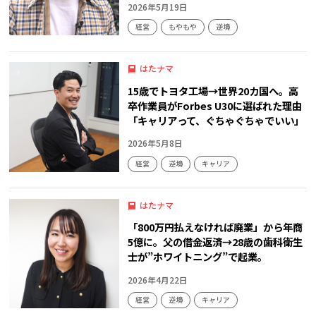
2026年5月19日
経営
もやもや
逆境
はたナマ
15歳でトヨタ工場→世界20カ国へ。高
卒作業員がForbes U30に選ばれた理由
「キャリアって、ぐちゃぐちゃでいい」
2026年5月8日
経営
逆境
キャリア
はたナマ
「800万円払えなければ廃業」から年商
5億に。父の借金返済→28歳の歯科衛生
士が”ホワイトニング”で起業。
2026年4月22日
経営
逆境
キャリア