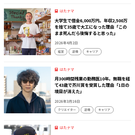
はたナマ
大学生で借金6,000万円。年収2,500万
を捨て35歳で大工になった理由「この
まま死んだら後悔すると思った」
2026年4月2日
経営
逆境
キャリア
はたナマ
月300時間残業の勤務医10年。無職を経
て43歳で芥川賞を受賞した理由「1日の
境目が消えた」
2026年3月16日
クリエイター
逆境
キャリア
はたナマ