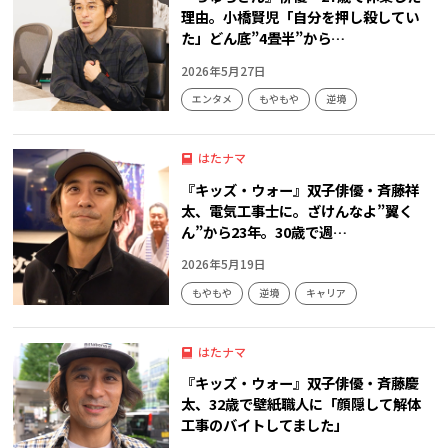
理由。小橋賢児「自分を押し殺してい
た」どん底”4畳半”から…
2026年5月27日
エンタメ
もやもや
逆境
はたナマ
『キッズ・ウォー』双子俳優・斉藤祥
太、電気工事士に。ざけんなよ”翼く
ん”から23年。30歳で週…
2026年5月19日
もやもや
逆境
キャリア
はたナマ
『キッズ・ウォー』双子俳優・斉藤慶
太、32歳で壁紙職人に「顔隠して解体
工事のバイトしてました」