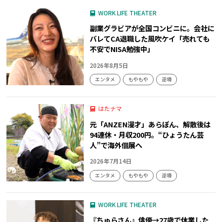
WORK LIFE THEATER
副業グラビアが全国コンビニに。会社に
バレてCA退職した風吹ケイ「売れても
不安でNISA勉強中」
2026年8月5日
エンタメ
もやもや
逆境
はたナマ
元「ANZEN漫才」あらぽん、解散後は
94連休・月収200円。“ひょうたん芸
人”で海外個展へ
2026年7月14日
エンタメ
もやもや
逆境
WORK LIFE THEATER
『ちゅらさん』俳優→27歳で休業した