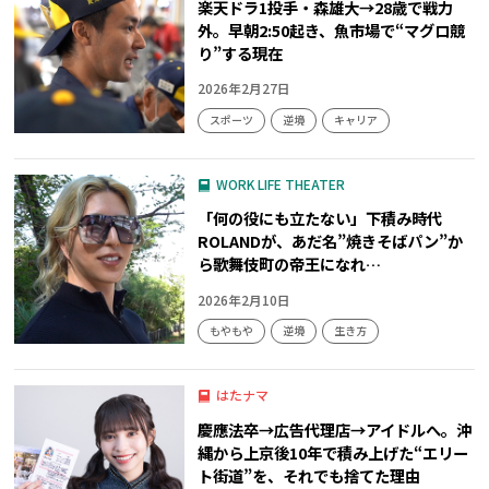
楽天ドラ1投手・森雄大→28歳で戦力
外。早朝2:50起き、魚市場で“マグロ競
り”する現在
2026年2月27日
スポーツ
逆境
キャリア
WORK LIFE THEATER
「何の役にも立たない」下積み時代
ROLANDが、あだ名”焼きそばパン”か
ら歌舞伎町の帝王になれ…
2026年2月10日
もやもや
逆境
生き方
はたナマ
慶應法卒→広告代理店→アイドルへ。沖
縄から上京後10年で積み上げた“エリー
ト街道”を、それでも捨てた理由