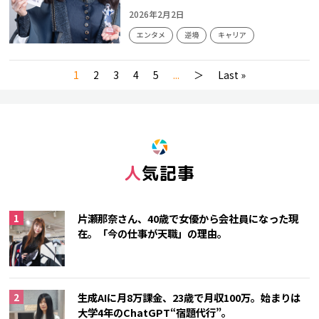
2026年2月2日
エンタメ
逆境
キャリア
1
2
3
4
5
...
＞
Last »
人気記事
片瀬那奈さん、40歳で女優から会社員になった現
在。「今の仕事が天職」の理由。
生成AIに月8万課金、23歳で月収100万。始まりは
大学4年のChatGPT“宿題代行”。